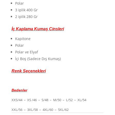
Polar
3 iplik 400 Gr
2 iplik 280 Gr
İç Kaplama Kumaş Cinsleri
Kapitone
Polar
Polar ve Elyaf
İçi Boş (Sadece Dış Kumaş)
Renk Seçenekleri
Bedenler
XXS/44 – XS /46 – S/48 – M/50 – L/52 – XL/54
XXL/56 – 3XL/58 – 4XL/60 – 5XL/62