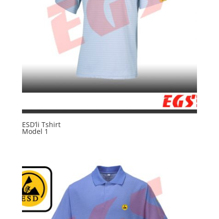
ESD’li Tshirt
Model 1