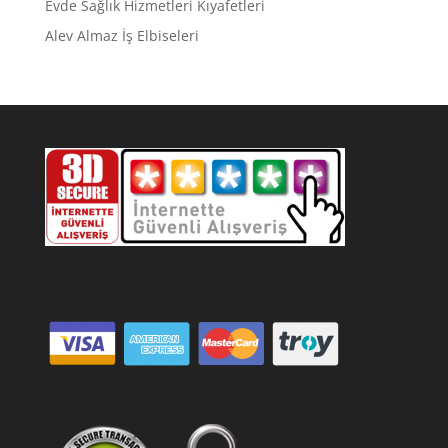
Evde Sağlık Hizmetleri Kıyafetleri
Alev Almaz İş Elbiseleri